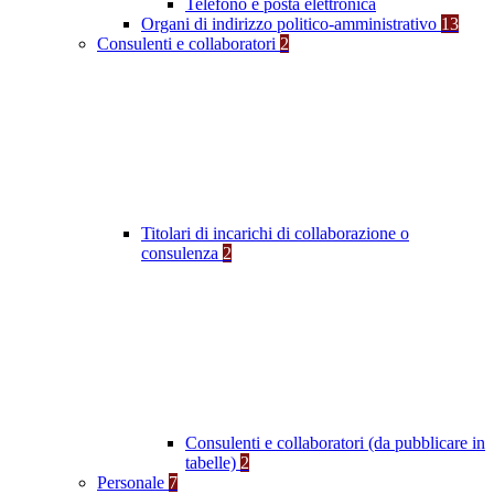
Telefono e posta elettronica
Organi di indirizzo politico-amministrativo
13
Consulenti e collaboratori
2
Titolari di incarichi di collaborazione o
consulenza
2
Consulenti e collaboratori (da pubblicare in
tabelle)
2
Personale
7