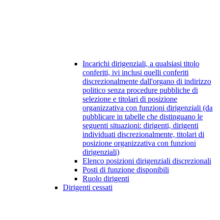
Incarichi dirigenziali, a qualsiasi titolo
conferiti, ivi inclusi quelli conferiti
discrezionalmente dall'organo di indirizzo
politico senza procedure pubbliche di
selezione e titolari di posizione
organizzativa con funzioni dirigenziali (da
pubblicare in tabelle che distinguano le
seguenti situazioni: dirigenti, dirigenti
individuati discrezionalmente, titolari di
posizione organizzativa con funzioni
dirigenziali)
Elenco posizioni dirigenziali discrezionali
Posti di funzione disponibili
Ruolo dirigenti
Dirigenti cessati