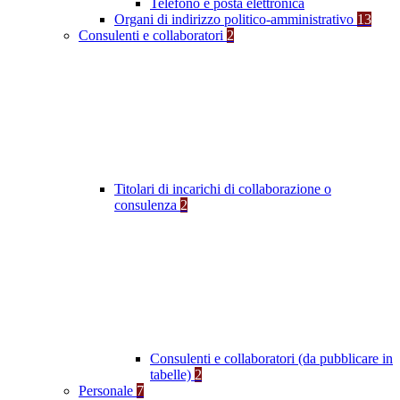
Telefono e posta elettronica
Organi di indirizzo politico-amministrativo
13
Consulenti e collaboratori
2
Titolari di incarichi di collaborazione o
consulenza
2
Consulenti e collaboratori (da pubblicare in
tabelle)
2
Personale
7