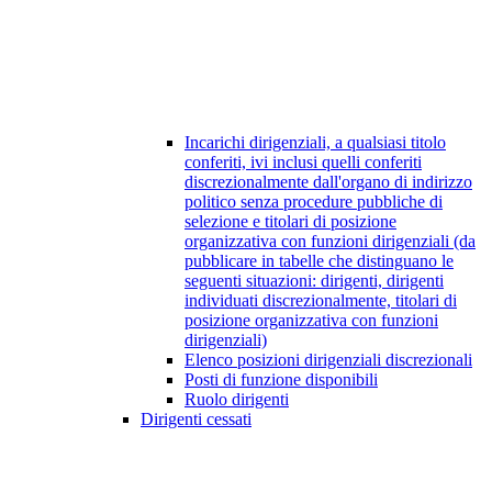
Incarichi dirigenziali, a qualsiasi titolo
conferiti, ivi inclusi quelli conferiti
discrezionalmente dall'organo di indirizzo
politico senza procedure pubbliche di
selezione e titolari di posizione
organizzativa con funzioni dirigenziali (da
pubblicare in tabelle che distinguano le
seguenti situazioni: dirigenti, dirigenti
individuati discrezionalmente, titolari di
posizione organizzativa con funzioni
dirigenziali)
Elenco posizioni dirigenziali discrezionali
Posti di funzione disponibili
Ruolo dirigenti
Dirigenti cessati