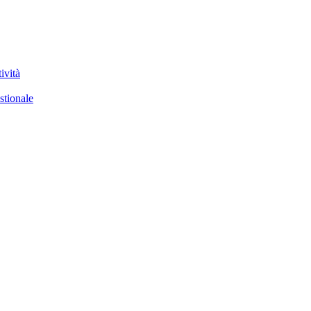
ività
stionale