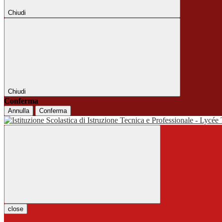
Chiudi
Chiudi
Conferma
Annulla
Conferma
close