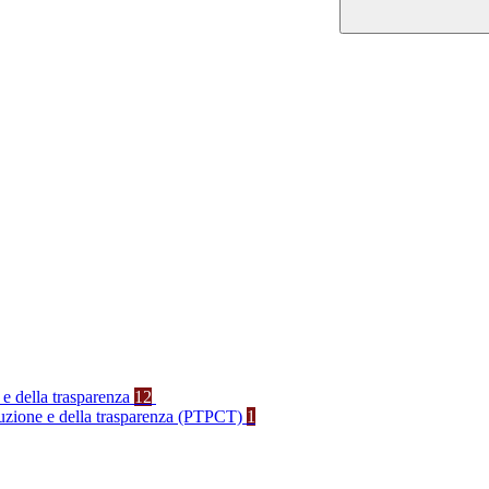
 e della trasparenza
12
rruzione e della trasparenza (PTPCT)
1