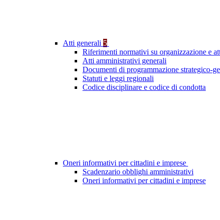
Atti generali
5
Riferimenti normativi su organizzazione e att
Atti amministrativi generali
Documenti di programmazione strategico-ge
Statuti e leggi regionali
Codice disciplinare e codice di condotta
Oneri informativi per cittadini e imprese
Scadenzario obblighi amministrativi
Oneri informativi per cittadini e imprese