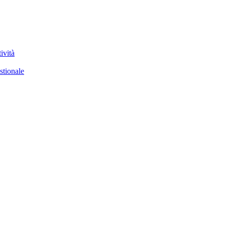
ività
stionale