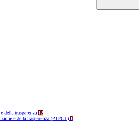
 e della trasparenza
12
rruzione e della trasparenza (PTPCT)
1