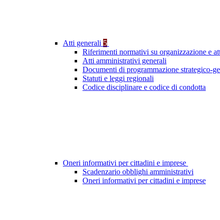
Atti generali
5
Riferimenti normativi su organizzazione e att
Atti amministrativi generali
Documenti di programmazione strategico-ge
Statuti e leggi regionali
Codice disciplinare e codice di condotta
Oneri informativi per cittadini e imprese
Scadenzario obblighi amministrativi
Oneri informativi per cittadini e imprese