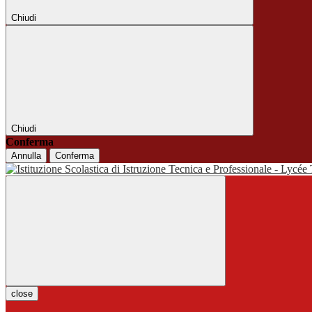
Chiudi
Chiudi
Conferma
Annulla
Conferma
close