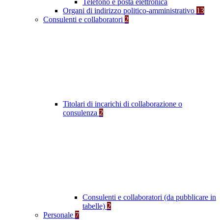
Telefono e posta elettronica
Organi di indirizzo politico-amministrativo
13
Consulenti e collaboratori
2
Titolari di incarichi di collaborazione o
consulenza
2
Consulenti e collaboratori (da pubblicare in
tabelle)
2
Personale
7