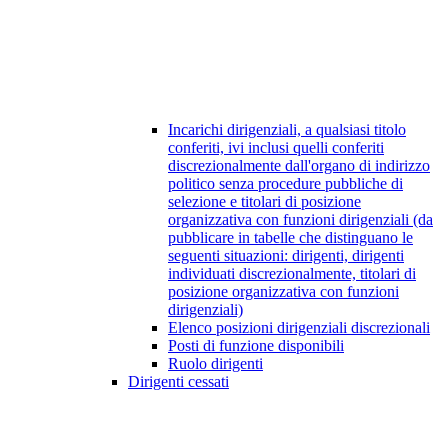
Incarichi dirigenziali, a qualsiasi titolo
conferiti, ivi inclusi quelli conferiti
discrezionalmente dall'organo di indirizzo
politico senza procedure pubbliche di
selezione e titolari di posizione
organizzativa con funzioni dirigenziali (da
pubblicare in tabelle che distinguano le
seguenti situazioni: dirigenti, dirigenti
individuati discrezionalmente, titolari di
posizione organizzativa con funzioni
dirigenziali)
Elenco posizioni dirigenziali discrezionali
Posti di funzione disponibili
Ruolo dirigenti
Dirigenti cessati