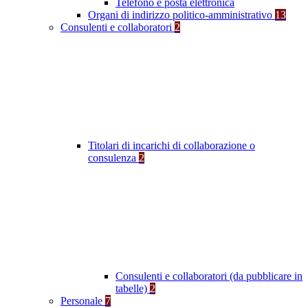
Telefono e posta elettronica
Organi di indirizzo politico-amministrativo
13
Consulenti e collaboratori
2
Titolari di incarichi di collaborazione o
consulenza
2
Consulenti e collaboratori (da pubblicare in
tabelle)
2
Personale
7