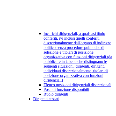
Incarichi dirigenziali, a qualsiasi titolo
conferiti, ivi inclusi quelli conferiti
discrezionalmente dall'organo di indirizzo
politico senza procedure pubbliche di
selezione e titolari di posizione
organizzativa con funzioni dirigenziali (da
pubblicare in tabelle che distinguano le
seguenti situazioni: dirigenti, dirigenti
individuati discrezionalmente, titolari di
posizione organizzativa con funzioni
dirigenziali)
Elenco posizioni dirigenziali discrezionali
Posti di funzione disponibili
Ruolo dirigenti
Dirigenti cessati