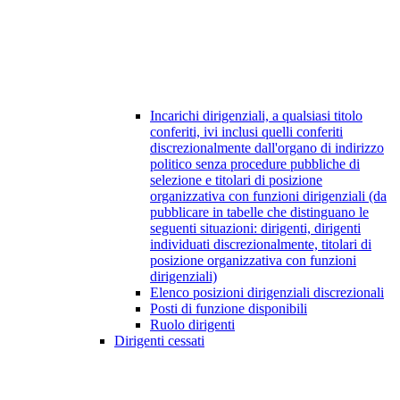
Incarichi dirigenziali, a qualsiasi titolo
conferiti, ivi inclusi quelli conferiti
discrezionalmente dall'organo di indirizzo
politico senza procedure pubbliche di
selezione e titolari di posizione
organizzativa con funzioni dirigenziali (da
pubblicare in tabelle che distinguano le
seguenti situazioni: dirigenti, dirigenti
individuati discrezionalmente, titolari di
posizione organizzativa con funzioni
dirigenziali)
Elenco posizioni dirigenziali discrezionali
Posti di funzione disponibili
Ruolo dirigenti
Dirigenti cessati