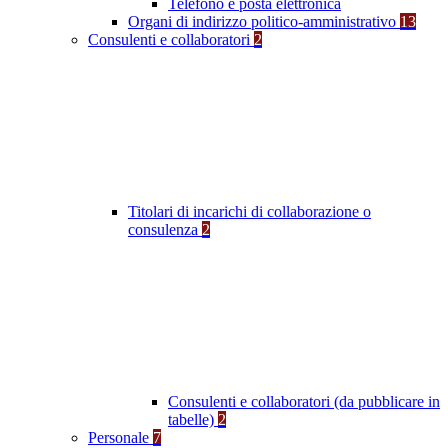
Telefono e posta elettronica
Organi di indirizzo politico-amministrativo
13
Consulenti e collaboratori
2
Titolari di incarichi di collaborazione o
consulenza
2
Consulenti e collaboratori (da pubblicare in
tabelle)
2
Personale
7