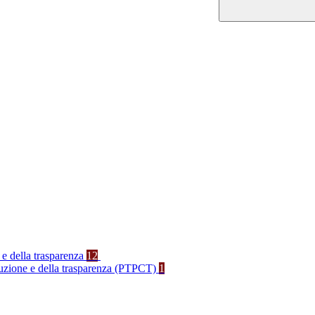
 e della trasparenza
12
rruzione e della trasparenza (PTPCT)
1