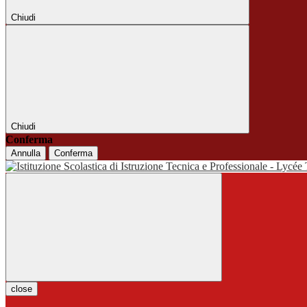
Chiudi
Chiudi
Conferma
Annulla
Conferma
close