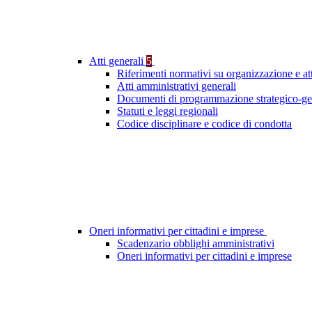
Atti generali
5
Riferimenti normativi su organizzazione e att
Atti amministrativi generali
Documenti di programmazione strategico-ge
Statuti e leggi regionali
Codice disciplinare e codice di condotta
Oneri informativi per cittadini e imprese
Scadenzario obblighi amministrativi
Oneri informativi per cittadini e imprese