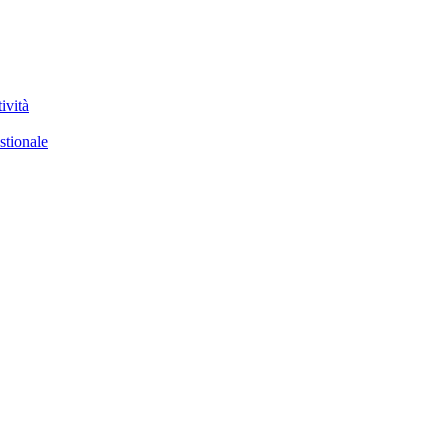
ività
stionale