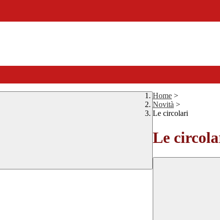
Home
>
Novità
>
Le circolari
Le circola