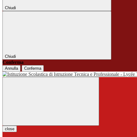
Chiudi
Chiudi
Conferma
Annulla
Conferma
close