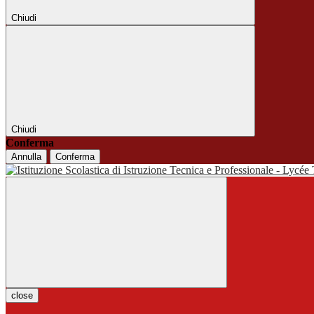
Chiudi
Chiudi
Conferma
Annulla
Conferma
close