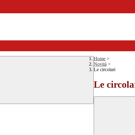
Home
>
Novità
>
Le circolari
Le circola