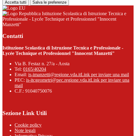
Accetta tutti
Salva le preferenze
Istituzione Scolastica di Istruzione Tecnica e
Professionale - Lycée Technique et Professionnel "Innocent
Manzetti"
Contatti
Istituzione Scolastica di Istruzione Tecnica e Professionale -
Lycée Technique et Professionnel "Innocent Manzetti"
Via B. Festaz n. 27/a - Aosta
Tel:
0165/40204
Email:
is-imanzetti@regione.vda.it
Link per inviare una mail
PEC:
is-itcgeometri@pec.regione.vda.it
Link per inviare una
mail
C.F.: 91040750076
Sezione Link Utili
Cookie policy
Note legali
Informativa Privacy