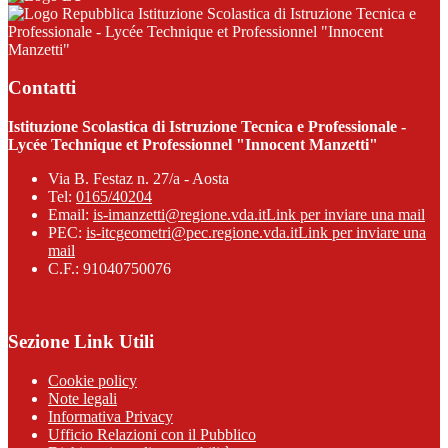
Istituzione Scolastica di Istruzione Tecnica e
Professionale - Lycée Technique et Professionnel "Innocent
Manzetti"
Contatti
Istituzione Scolastica di Istruzione Tecnica e Professionale -
Lycée Technique et Professionnel "Innocent Manzetti"
Via B. Festaz n. 27/a - Aosta
Tel:
0165/40204
Email:
is-imanzetti@regione.vda.it
Link per inviare una mail
PEC:
is-itcgeometri@pec.regione.vda.it
Link per inviare una
mail
C.F.: 91040750076
Sezione Link Utili
Cookie policy
Note legali
Informativa Privacy
Ufficio Relazioni con il Pubblico