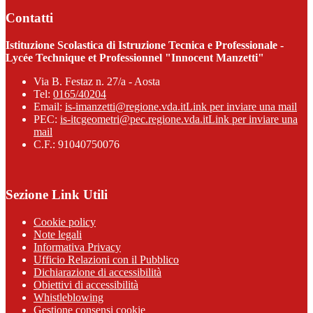
Contatti
Istituzione Scolastica di Istruzione Tecnica e Professionale -
Lycée Technique et Professionnel "Innocent Manzetti"
Via B. Festaz n. 27/a - Aosta
Tel:
0165/40204
Email:
is-imanzetti@regione.vda.it
Link per inviare una mail
PEC:
is-itcgeometri@pec.regione.vda.it
Link per inviare una
mail
C.F.: 91040750076
Sezione Link Utili
Cookie policy
Note legali
Informativa Privacy
Ufficio Relazioni con il Pubblico
Dichiarazione di accessibilità
Obiettivi di accessibilità
Whistleblowing
Gestione consensi cookie