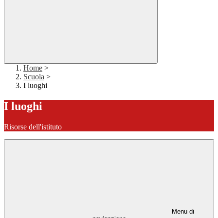
Home
>
Scuola
>
I luoghi
I luoghi
Risorse dell'istituto
Menu di