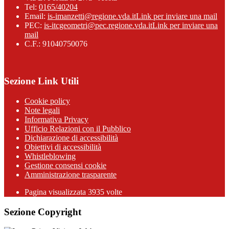
Tel:
0165/40204
Email:
is-imanzetti@regione.vda.it
Link per inviare una mail
PEC:
is-itcgeometri@pec.regione.vda.it
Link per inviare una
mail
C.F.: 91040750076
Sezione Link Utili
Cookie policy
Note legali
Informativa Privacy
Ufficio Relazioni con il Pubblico
Dichiarazione di accessibilità
Obiettivi di accessibilità
Whistleblowing
Gestione consensi cookie
Amministrazione trasparente
Pagina visualizzata
3935
volte
Sezione Copyright