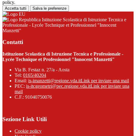
policy.
Accetta tutti
Salva le preferenze
Istituzione Scolastica di Istruzione Tecnica e
Professionale - Lycée Technique et Professionnel "Innocent
Manzetti"
Contatti
Istituzione Scolastica di Istruzione Tecnica e Professionale -
Lycée Technique et Professionnel "Innocent Manzetti"
Via B. Festaz n. 27/a - Aosta
Tel:
0165/40204
Email:
is-imanzetti@regione.vda.it
Link per inviare una mail
PEC:
is-itcgeometri@pec.regione.vda.it
Link per inviare una
mail
C.F.: 91040750076
Sezione Link Utili
Cookie policy