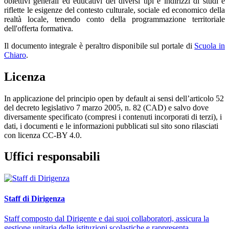
obiettivi generali ed educativi dei diversi tipi e indirizzi di studi e
riflette le esigenze del contesto culturale, sociale ed economico della
realtà locale, tenendo conto della programmazione territoriale
dell'offerta formativa.
Il documento integrale è peraltro disponibile sul portale di
Scuola in
Chiaro
.
Licenza
In applicazione del principio open by default ai sensi dell’articolo 52
del decreto legislativo 7 marzo 2005, n. 82 (CAD) e salvo dove
diversamente specificato (compresi i contenuti incorporati di terzi), i
dati, i documenti e le informazioni pubblicati sul sito sono rilasciati
con licenza CC-BY 4.0.
Uffici responsabili
Staff di Dirigenza
Staff composto dal Dirigente e dai suoi collaboratori, assicura la
gestione unitaria delle istituzioni scolastiche e rappresenta