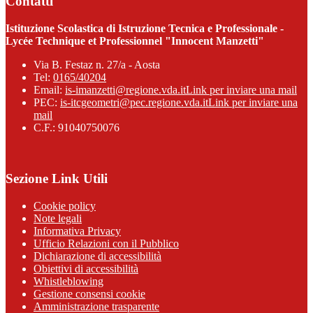
Contatti
Istituzione Scolastica di Istruzione Tecnica e Professionale -
Lycée Technique et Professionnel "Innocent Manzetti"
Via B. Festaz n. 27/a - Aosta
Tel:
0165/40204
Email:
is-imanzetti@regione.vda.it
Link per inviare una mail
PEC:
is-itcgeometri@pec.regione.vda.it
Link per inviare una
mail
C.F.: 91040750076
Sezione Link Utili
Cookie policy
Note legali
Informativa Privacy
Ufficio Relazioni con il Pubblico
Dichiarazione di accessibilità
Obiettivi di accessibilità
Whistleblowing
Gestione consensi cookie
Amministrazione trasparente