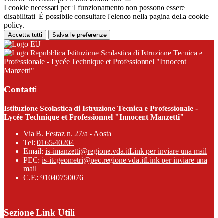
I cookie necessari per il funzionamento non possono essere
disabilitati. È possibile consultare l'elenco nella pagina della cookie
policy.
Accetta tutti
Salva le preferenze
Istituzione Scolastica di Istruzione Tecnica e
Professionale - Lycée Technique et Professionnel "Innocent
Manzetti"
Contatti
Istituzione Scolastica di Istruzione Tecnica e Professionale -
Lycée Technique et Professionnel "Innocent Manzetti"
Via B. Festaz n. 27/a - Aosta
Tel:
0165/40204
Email:
is-imanzetti@regione.vda.it
Link per inviare una mail
PEC:
is-itcgeometri@pec.regione.vda.it
Link per inviare una
mail
C.F.: 91040750076
Sezione Link Utili