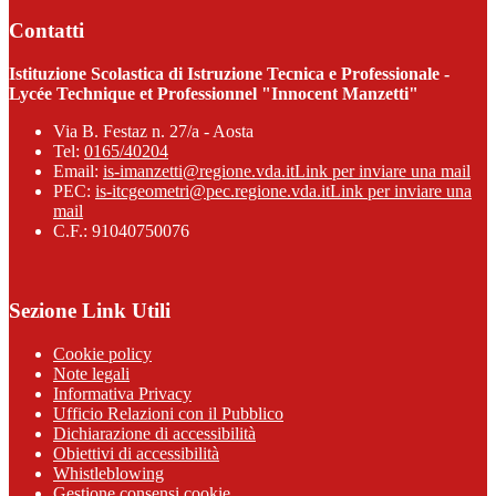
Contatti
Istituzione Scolastica di Istruzione Tecnica e Professionale -
Lycée Technique et Professionnel "Innocent Manzetti"
Via B. Festaz n. 27/a - Aosta
Tel:
0165/40204
Email:
is-imanzetti@regione.vda.it
Link per inviare una mail
PEC:
is-itcgeometri@pec.regione.vda.it
Link per inviare una
mail
C.F.: 91040750076
Sezione Link Utili
Cookie policy
Note legali
Informativa Privacy
Ufficio Relazioni con il Pubblico
Dichiarazione di accessibilità
Obiettivi di accessibilità
Whistleblowing
Gestione consensi cookie