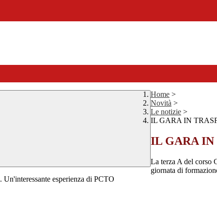
Home
>
Novità
>
Le notizie
>
IL GARA IN TRA
IL GARA I
La terza A del corso 
giornata di formazion
no. Un'interessante esperienza di PCTO