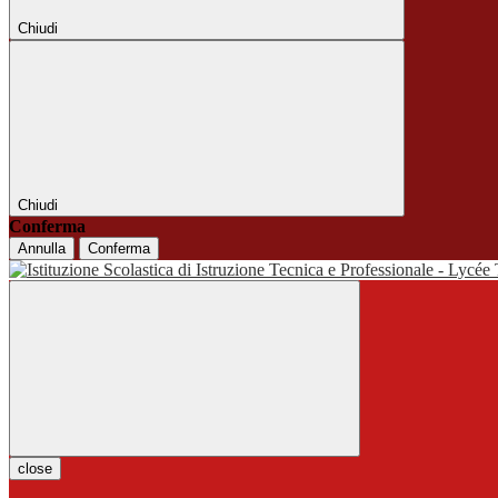
Chiudi
Chiudi
Conferma
Annulla
Conferma
close