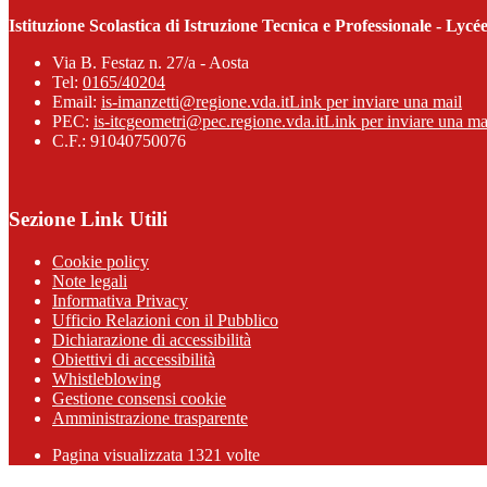
Istituzione Scolastica di Istruzione Tecnica e Professionale - Ly
Via B. Festaz n. 27/a - Aosta
Tel:
0165/40204
Email:
is-imanzetti@regione.vda.it
Link per inviare una mail
PEC:
is-itcgeometri@pec.regione.vda.it
Link per inviare una ma
C.F.: 91040750076
Sezione Link Utili
Cookie policy
Note legali
Informativa Privacy
Ufficio Relazioni con il Pubblico
Dichiarazione di accessibilità
Obiettivi di accessibilità
Whistleblowing
Gestione consensi cookie
Amministrazione trasparente
Pagina visualizzata
1321
volte