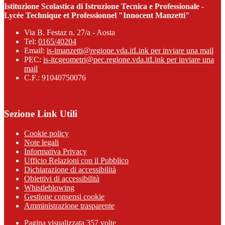
Istituzione Scolastica di Istruzione Tecnica e Professionale -
Lycée Technique et Professionnel "Innocent Manzetti"
Via B. Festaz n. 27/a - Aosta
Tel:
0165/40204
Email:
is-imanzetti@regione.vda.it
Link per inviare una mail
PEC:
is-itcgeometri@pec.regione.vda.it
Link per inviare una
mail
C.F.: 91040750076
Sezione Link Utili
Cookie policy
Note legali
Informativa Privacy
Ufficio Relazioni con il Pubblico
Dichiarazione di accessibilità
Obiettivi di accessibilità
Whistleblowing
Gestione consensi cookie
Amministrazione trasparente
Pagina visualizzata
357
volte