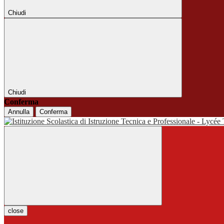
Chiudi
Chiudi
Conferma
Annulla
Conferma
close