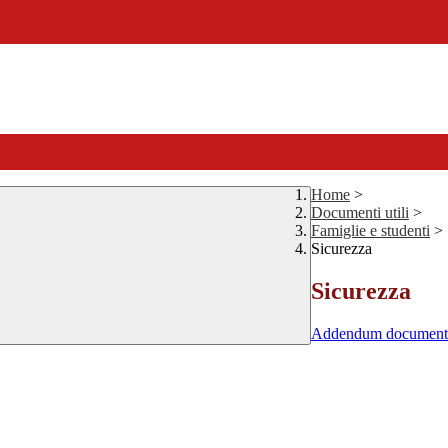
Home
>
Documenti utili
>
Famiglie e studenti
>
Sicurezza
Sicurezza
Addendum documento d