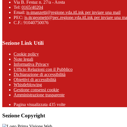
Via B. Festaz n. 27/a - Aosta
Tel:
0165/40204
Email:
is-imanzetti@regione.vda.it
Link per inviare una mail
PEC:
is-itcgeometri@pec.regione.vda.it
Link per inviare una ma
C.F.: 91040750076
Sezione Link Utili
Cookie policy
Note legali
Informativa Privacy
Ufficio Relazioni con il Pubblico
Dichiarazione di accessibilità
Obiettivi di accessibilità
Whistleblowing
Gestione consensi cookie
Amministrazione trasparente
Pagina visualizzata
435
volte
Sezione Copyright