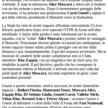
Adelaide. È stata la talentuosa
Alice Muscarà
a sbloccare il risultato
con un tiro potente e preciso. Dopo il momentaneo pareggio delle
avversarie, ci ha pensato una grintosissima
Carol Gontel
a siglare il
gol della vittoria, proiettando il Manzetti verso la finalissima.
La finale ha visto le nostre ragazze affrontare nuovamente il Liceo
Bérard, qualificatosi dopo aver superato l'ITPR di Aosta nell'altra
semifinale. L'inizio della partita è stato fulminante per la nostra
squadra, con la "solita"
Alice Muscarà
a portare subito in vantaggio
il Manzetti. Nonostante diverse ghiotte occasioni per raddoppiare, le
nostre ragazze hanno subito prima il pareggio con un tiro dalla
distanza e poi, inaspettatamente, il gol del sorpasso avversario. Ma la
reazione di carattere delle nostre campionesse non si è fatta
attendere:
Rita Zappia
, con un magnifico tiro da fuori area, ha
ristabilito la parità. Il gol decisivo, quello che ha consegnato la
meritatissima vittoria al Manzetti, è arrivato ancora una volta dai
piedi fatati di
Alice Muscarà
, facendo esplodere di gioia i tanti
sostenitori presenti!
Grazie a questo ennesimo, storico successo, le nostre fantastiche
ragazze –
Bullari Fiorisa, Hamrouni Yousr, Muscarà Alice,
Zappia Rita, Di Stefano Giulia, Gontel Carol, Valleise Silvie,
Vittaz Kloe, Brunod Asia e Trèves Alyssa
– avranno l'onore e
l'onere di difendere i colori della Valle d'Aosta alle
Fasi Nazionali
,
che si terranno verosimilmente all'inizio del prossimo anno