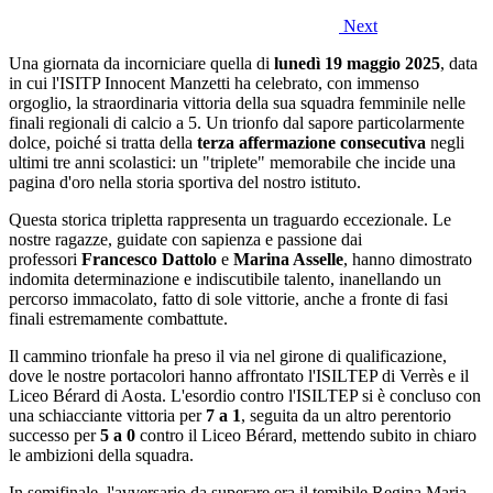
Next
Una giornata da incorniciare quella di
lunedì 19 maggio 2025
, data
in cui l'ISITP Innocent Manzetti ha celebrato, con immenso
orgoglio, la straordinaria vittoria della sua squadra femminile nelle
finali regionali di calcio a 5. Un trionfo dal sapore particolarmente
dolce, poiché si tratta della
terza affermazione consecutiva
negli
ultimi tre anni scolastici: un "triplete" memorabile che incide una
pagina d'oro nella storia sportiva del nostro istituto.
Questa storica tripletta rappresenta un traguardo eccezionale. Le
nostre ragazze, guidate con sapienza e passione dai
professori
Francesco Dattolo
e
Marina Asselle
, hanno dimostrato
indomita determinazione e indiscutibile talento, inanellando un
percorso immacolato, fatto di sole vittorie, anche a fronte di fasi
finali estremamente combattute.
Il cammino trionfale ha preso il via nel girone di qualificazione,
dove le nostre portacolori hanno affrontato l'ISILTEP di Verrès e il
Liceo Bérard di Aosta. L'esordio contro l'ISILTEP si è concluso con
una schiacciante vittoria per
7 a 1
, seguita da un altro perentorio
successo per
5 a 0
contro il Liceo Bérard, mettendo subito in chiaro
le ambizioni della squadra.
In semifinale, l'avversario da superare era il temibile Regina Maria