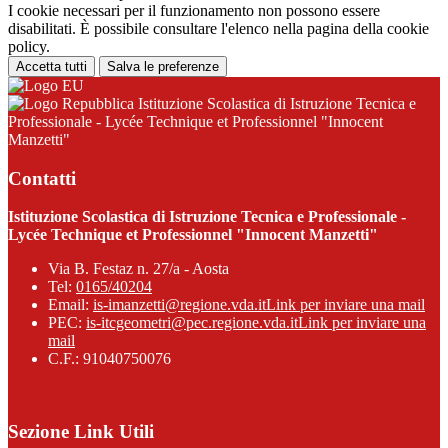
I cookie necessari per il funzionamento non possono essere
disabilitati. È possibile consultare l'elenco nella pagina della cookie
policy.
Accetta tutti
Salva le preferenze
Istituzione Scolastica di Istruzione Tecnica e
Professionale - Lycée Technique et Professionnel "Innocent
Manzetti"
Contatti
Istituzione Scolastica di Istruzione Tecnica e Professionale -
Lycée Technique et Professionnel "Innocent Manzetti"
Via B. Festaz n. 27/a - Aosta
Tel:
0165/40204
Email:
is-imanzetti@regione.vda.it
Link per inviare una mail
PEC:
is-itcgeometri@pec.regione.vda.it
Link per inviare una
mail
C.F.: 91040750076
Sezione Link Utili