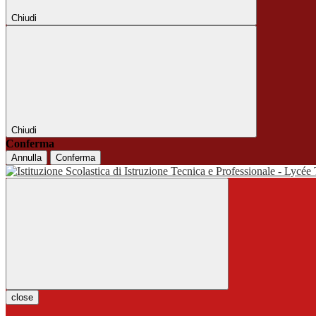
Chiudi
Chiudi
Conferma
Annulla
Conferma
close