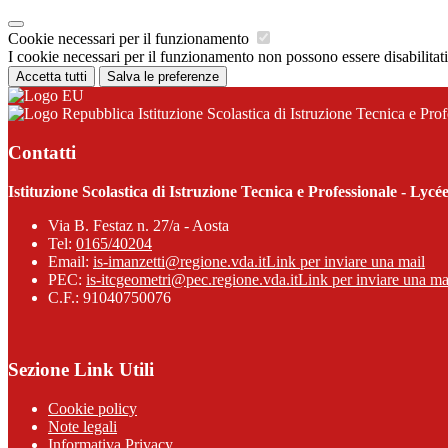
Cookie necessari per il funzionamento
I cookie necessari per il funzionamento non possono essere disabilitati.
Accetta tutti
Salva le preferenze
Istituzione Scolastica di Istruzione Tecnica e Pr
Contatti
Istituzione Scolastica di Istruzione Tecnica e Professionale - Ly
Via B. Festaz n. 27/a - Aosta
Tel:
0165/40204
Email:
is-imanzetti@regione.vda.it
Link per inviare una mail
PEC:
is-itcgeometri@pec.regione.vda.it
Link per inviare una ma
C.F.: 91040750076
Sezione Link Utili
Cookie policy
Note legali
Informativa Privacy