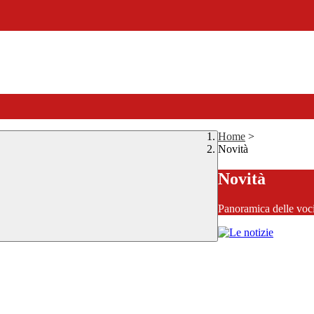
Home
>
Novità
Novità
Panoramica delle voc