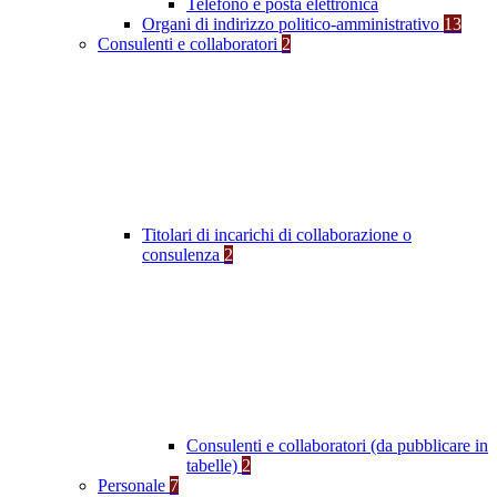
Telefono e posta elettronica
Organi di indirizzo politico-amministrativo
13
Consulenti e collaboratori
2
Titolari di incarichi di collaborazione o
consulenza
2
Consulenti e collaboratori (da pubblicare in
tabelle)
2
Personale
7