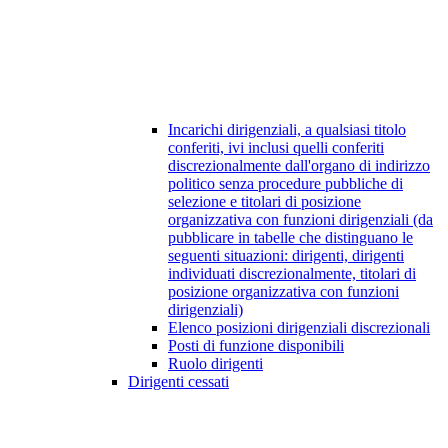
Incarichi dirigenziali, a qualsiasi titolo
conferiti, ivi inclusi quelli conferiti
discrezionalmente dall'organo di indirizzo
politico senza procedure pubbliche di
selezione e titolari di posizione
organizzativa con funzioni dirigenziali (da
pubblicare in tabelle che distinguano le
seguenti situazioni: dirigenti, dirigenti
individuati discrezionalmente, titolari di
posizione organizzativa con funzioni
dirigenziali)
Elenco posizioni dirigenziali discrezionali
Posti di funzione disponibili
Ruolo dirigenti
Dirigenti cessati