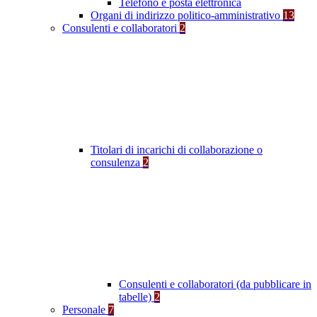
Telefono e posta elettronica
Organi di indirizzo politico-amministrativo
13
Consulenti e collaboratori
2
Titolari di incarichi di collaborazione o
consulenza
2
Consulenti e collaboratori (da pubblicare in
tabelle)
2
Personale
7