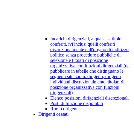
Incarichi dirigenziali, a qualsiasi titolo
conferiti, ivi inclusi quelli conferiti
discrezionalmente dall'organo di indirizzo
politico senza procedure pubbliche di
selezione e titolari di posizione
organizzativa con funzioni dirigenziali (da
pubblicare in tabelle che distinguano le
seguenti situazioni: dirigenti, dirigenti
individuati discrezionalmente, titolari di
posizione organizzativa con funzioni
dirigenziali)
Elenco posizioni dirigenziali discrezionali
Posti di funzione disponibili
Ruolo dirigenti
Dirigenti cessati