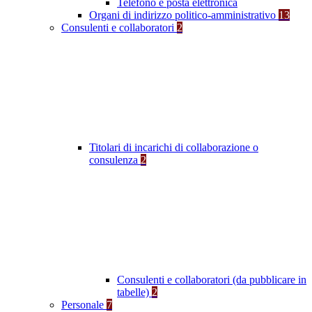
Telefono e posta elettronica
Organi di indirizzo politico-amministrativo
13
Consulenti e collaboratori
2
Titolari di incarichi di collaborazione o
consulenza
2
Consulenti e collaboratori (da pubblicare in
tabelle)
2
Personale
7