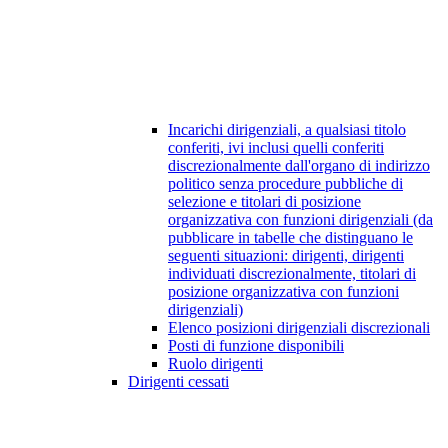
Incarichi dirigenziali, a qualsiasi titolo
conferiti, ivi inclusi quelli conferiti
discrezionalmente dall'organo di indirizzo
politico senza procedure pubbliche di
selezione e titolari di posizione
organizzativa con funzioni dirigenziali (da
pubblicare in tabelle che distinguano le
seguenti situazioni: dirigenti, dirigenti
individuati discrezionalmente, titolari di
posizione organizzativa con funzioni
dirigenziali)
Elenco posizioni dirigenziali discrezionali
Posti di funzione disponibili
Ruolo dirigenti
Dirigenti cessati