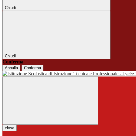
Chiudi
Chiudi
Conferma
Annulla
Conferma
close