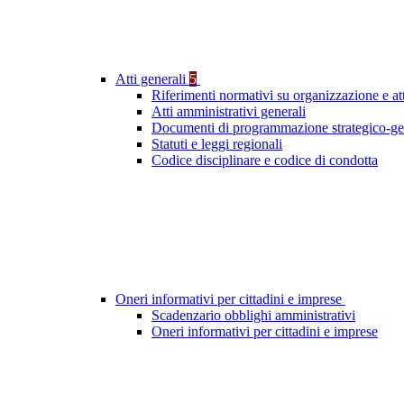
Atti generali
5
Riferimenti normativi su organizzazione e att
Atti amministrativi generali
Documenti di programmazione strategico-ge
Statuti e leggi regionali
Codice disciplinare e codice di condotta
Oneri informativi per cittadini e imprese
Scadenzario obblighi amministrativi
Oneri informativi per cittadini e imprese