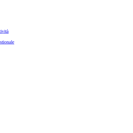
ività
stionale