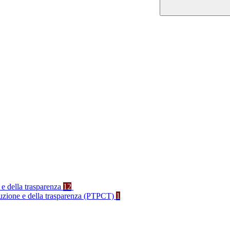
 e della trasparenza
12
rruzione e della trasparenza (PTPCT)
1