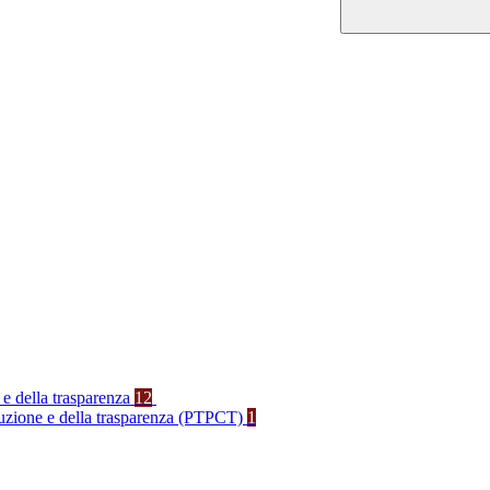
 e della trasparenza
12
rruzione e della trasparenza (PTPCT)
1