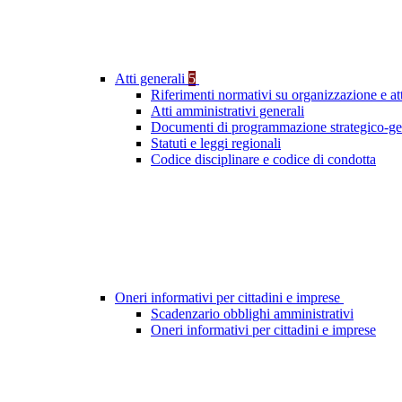
Atti generali
5
Riferimenti normativi su organizzazione e att
Atti amministrativi generali
Documenti di programmazione strategico-ge
Statuti e leggi regionali
Codice disciplinare e codice di condotta
Oneri informativi per cittadini e imprese
Scadenzario obblighi amministrativi
Oneri informativi per cittadini e imprese