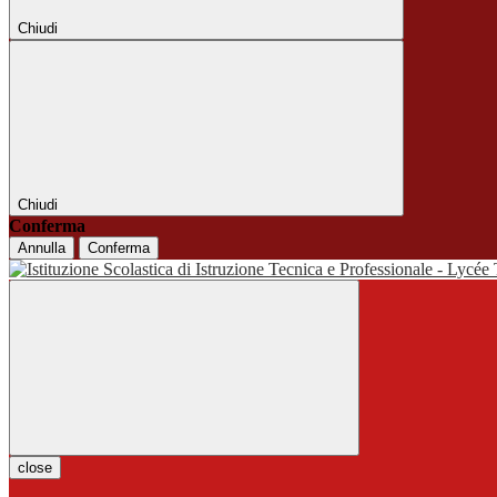
Chiudi
Chiudi
Conferma
Annulla
Conferma
close