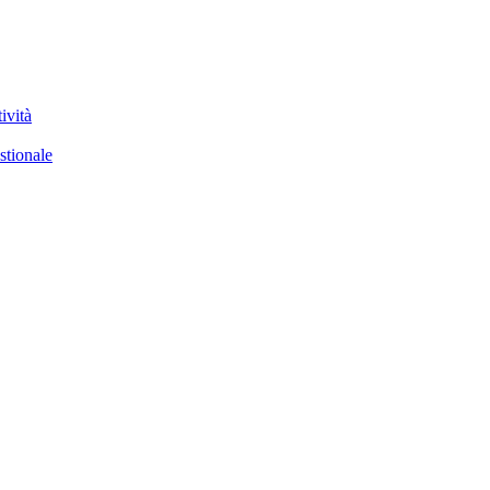
ività
stionale