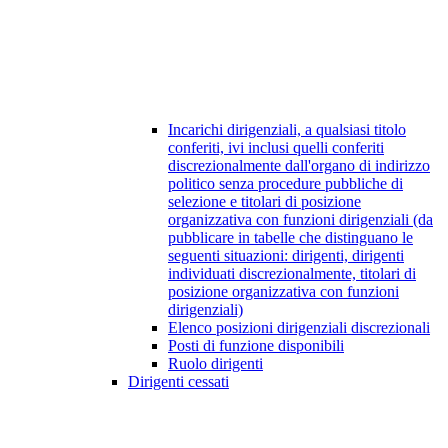
Incarichi dirigenziali, a qualsiasi titolo
conferiti, ivi inclusi quelli conferiti
discrezionalmente dall'organo di indirizzo
politico senza procedure pubbliche di
selezione e titolari di posizione
organizzativa con funzioni dirigenziali (da
pubblicare in tabelle che distinguano le
seguenti situazioni: dirigenti, dirigenti
individuati discrezionalmente, titolari di
posizione organizzativa con funzioni
dirigenziali)
Elenco posizioni dirigenziali discrezionali
Posti di funzione disponibili
Ruolo dirigenti
Dirigenti cessati