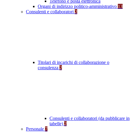
Telefono e posta elettronica
Organi di indirizzo politico-amministrativo
13
Consulenti e collaboratori
2
Titolari di incarichi di collaborazione o
consulenza
2
Consulenti e collaboratori (da pubblicare in
tabelle)
2
Personale
7