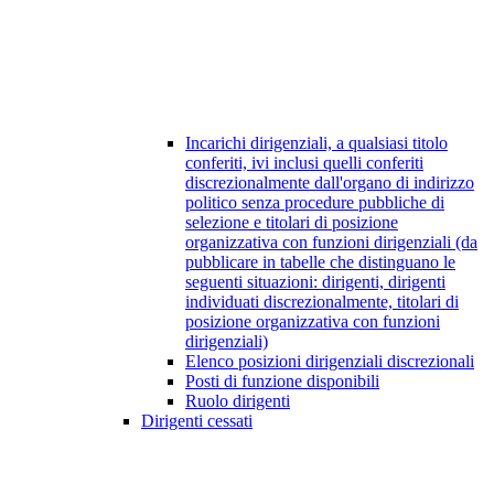
Incarichi dirigenziali, a qualsiasi titolo
conferiti, ivi inclusi quelli conferiti
discrezionalmente dall'organo di indirizzo
politico senza procedure pubbliche di
selezione e titolari di posizione
organizzativa con funzioni dirigenziali (da
pubblicare in tabelle che distinguano le
seguenti situazioni: dirigenti, dirigenti
individuati discrezionalmente, titolari di
posizione organizzativa con funzioni
dirigenziali)
Elenco posizioni dirigenziali discrezionali
Posti di funzione disponibili
Ruolo dirigenti
Dirigenti cessati