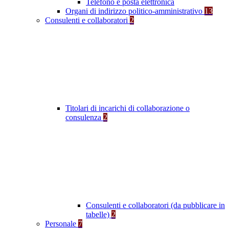
Telefono e posta elettronica
Organi di indirizzo politico-amministrativo
13
Consulenti e collaboratori
2
Titolari di incarichi di collaborazione o
consulenza
2
Consulenti e collaboratori (da pubblicare in
tabelle)
2
Personale
7