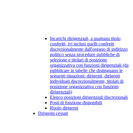
Incarichi dirigenziali, a qualsiasi titolo
conferiti, ivi inclusi quelli conferiti
discrezionalmente dall'organo di indirizzo
politico senza procedure pubbliche di
selezione e titolari di posizione
organizzativa con funzioni dirigenziali (da
pubblicare in tabelle che distinguano le
seguenti situazioni: dirigenti, dirigenti
individuati discrezionalmente, titolari di
posizione organizzativa con funzioni
dirigenziali)
Elenco posizioni dirigenziali discrezionali
Posti di funzione disponibili
Ruolo dirigenti
Dirigenti cessati