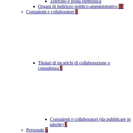
Telefono e posta elettronica
Organi di indirizzo politico-amministrativo
13
Consulenti e collaboratori
2
Titolari di incarichi di collaborazione o
consulenza
2
Consulenti e collaboratori (da pubblicare in
tabelle)
2
Personale
7