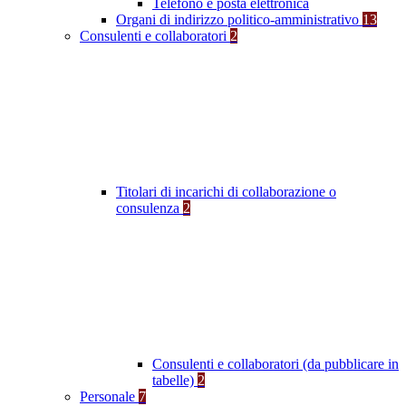
Telefono e posta elettronica
Organi di indirizzo politico-amministrativo
13
Consulenti e collaboratori
2
Titolari di incarichi di collaborazione o
consulenza
2
Consulenti e collaboratori (da pubblicare in
tabelle)
2
Personale
7