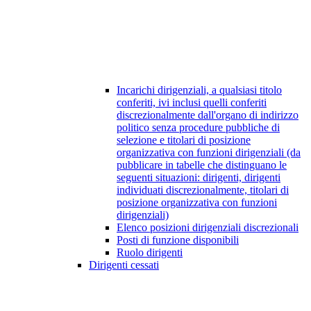
Incarichi dirigenziali, a qualsiasi titolo
conferiti, ivi inclusi quelli conferiti
discrezionalmente dall'organo di indirizzo
politico senza procedure pubbliche di
selezione e titolari di posizione
organizzativa con funzioni dirigenziali (da
pubblicare in tabelle che distinguano le
seguenti situazioni: dirigenti, dirigenti
individuati discrezionalmente, titolari di
posizione organizzativa con funzioni
dirigenziali)
Elenco posizioni dirigenziali discrezionali
Posti di funzione disponibili
Ruolo dirigenti
Dirigenti cessati