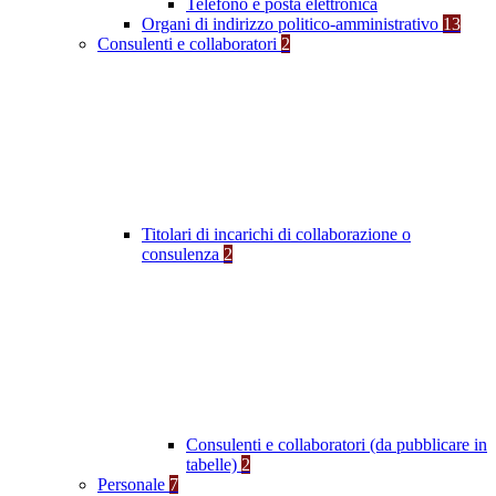
Telefono e posta elettronica
Organi di indirizzo politico-amministrativo
13
Consulenti e collaboratori
2
Titolari di incarichi di collaborazione o
consulenza
2
Consulenti e collaboratori (da pubblicare in
tabelle)
2
Personale
7