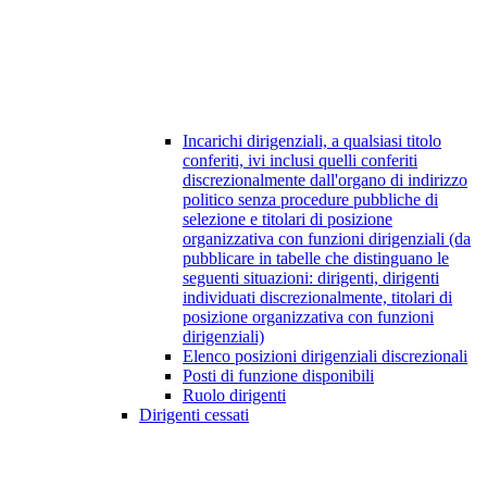
Incarichi dirigenziali, a qualsiasi titolo
conferiti, ivi inclusi quelli conferiti
discrezionalmente dall'organo di indirizzo
politico senza procedure pubbliche di
selezione e titolari di posizione
organizzativa con funzioni dirigenziali (da
pubblicare in tabelle che distinguano le
seguenti situazioni: dirigenti, dirigenti
individuati discrezionalmente, titolari di
posizione organizzativa con funzioni
dirigenziali)
Elenco posizioni dirigenziali discrezionali
Posti di funzione disponibili
Ruolo dirigenti
Dirigenti cessati