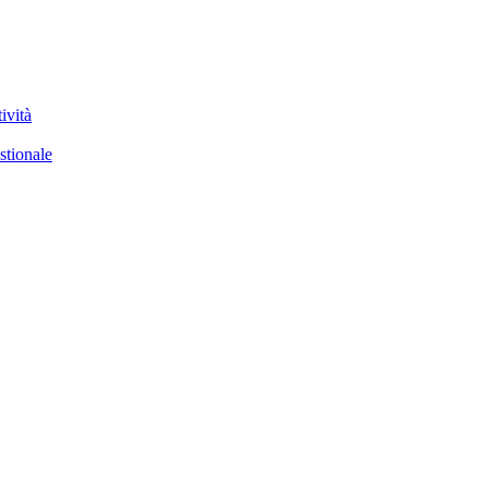
ività
stionale