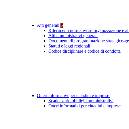
Atti generali
5
Riferimenti normativi su organizzazione e att
Atti amministrativi generali
Documenti di programmazione strategico-ge
Statuti e leggi regionali
Codice disciplinare e codice di condotta
Oneri informativi per cittadini e imprese
Scadenzario obblighi amministrativi
Oneri informativi per cittadini e imprese