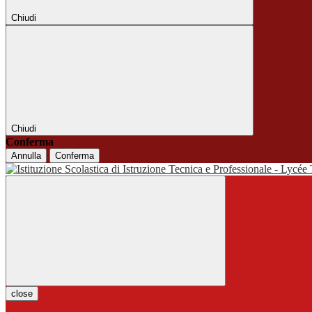
Chiudi
Chiudi
Conferma
Annulla
Conferma
close