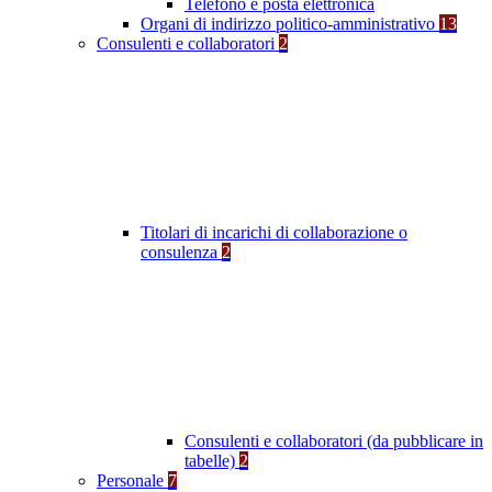
Telefono e posta elettronica
Organi di indirizzo politico-amministrativo
13
Consulenti e collaboratori
2
Titolari di incarichi di collaborazione o
consulenza
2
Consulenti e collaboratori (da pubblicare in
tabelle)
2
Personale
7