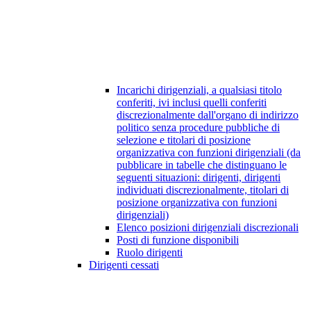
Incarichi dirigenziali, a qualsiasi titolo
conferiti, ivi inclusi quelli conferiti
discrezionalmente dall'organo di indirizzo
politico senza procedure pubbliche di
selezione e titolari di posizione
organizzativa con funzioni dirigenziali (da
pubblicare in tabelle che distinguano le
seguenti situazioni: dirigenti, dirigenti
individuati discrezionalmente, titolari di
posizione organizzativa con funzioni
dirigenziali)
Elenco posizioni dirigenziali discrezionali
Posti di funzione disponibili
Ruolo dirigenti
Dirigenti cessati