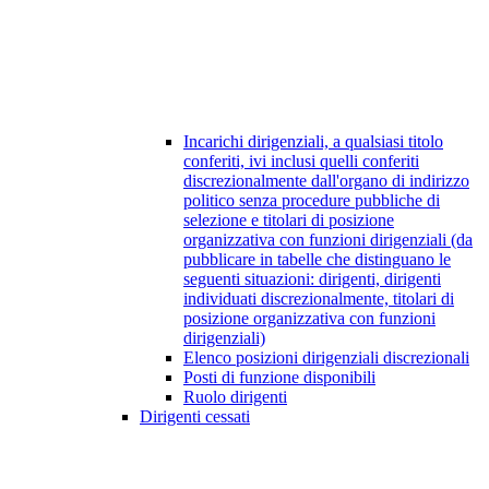
Incarichi dirigenziali, a qualsiasi titolo
conferiti, ivi inclusi quelli conferiti
discrezionalmente dall'organo di indirizzo
politico senza procedure pubbliche di
selezione e titolari di posizione
organizzativa con funzioni dirigenziali (da
pubblicare in tabelle che distinguano le
seguenti situazioni: dirigenti, dirigenti
individuati discrezionalmente, titolari di
posizione organizzativa con funzioni
dirigenziali)
Elenco posizioni dirigenziali discrezionali
Posti di funzione disponibili
Ruolo dirigenti
Dirigenti cessati