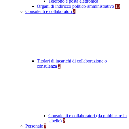
Telefono e posta elettronica
Organi di indirizzo politico-amministrativo
13
Consulenti e collaboratori
2
Titolari di incarichi di collaborazione o
consulenza
2
Consulenti e collaboratori (da pubblicare in
tabelle)
2
Personale
7