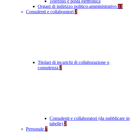
Telefono e posta elettronica
Organi di indirizzo politico-amministrativo
13
Consulenti e collaboratori
2
Titolari di incarichi di collaborazione o
consulenza
2
Consulenti e collaboratori (da pubblicare in
tabelle)
2
Personale
7