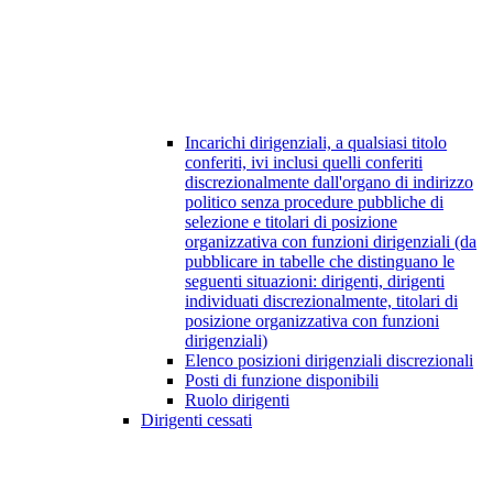
Incarichi dirigenziali, a qualsiasi titolo
conferiti, ivi inclusi quelli conferiti
discrezionalmente dall'organo di indirizzo
politico senza procedure pubbliche di
selezione e titolari di posizione
organizzativa con funzioni dirigenziali (da
pubblicare in tabelle che distinguano le
seguenti situazioni: dirigenti, dirigenti
individuati discrezionalmente, titolari di
posizione organizzativa con funzioni
dirigenziali)
Elenco posizioni dirigenziali discrezionali
Posti di funzione disponibili
Ruolo dirigenti
Dirigenti cessati