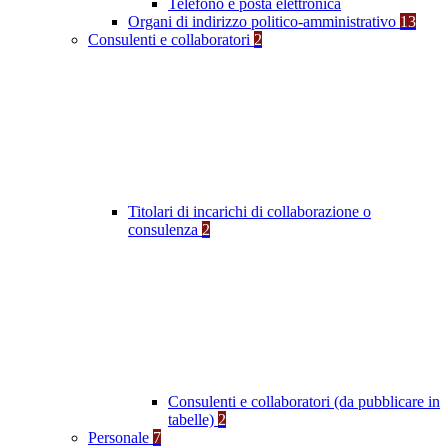
Telefono e posta elettronica
Organi di indirizzo politico-amministrativo
13
Consulenti e collaboratori
2
Titolari di incarichi di collaborazione o
consulenza
2
Consulenti e collaboratori (da pubblicare in
tabelle)
2
Personale
7