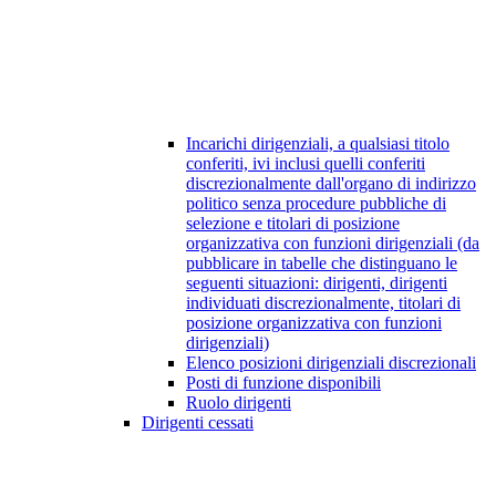
Incarichi dirigenziali, a qualsiasi titolo
conferiti, ivi inclusi quelli conferiti
discrezionalmente dall'organo di indirizzo
politico senza procedure pubbliche di
selezione e titolari di posizione
organizzativa con funzioni dirigenziali (da
pubblicare in tabelle che distinguano le
seguenti situazioni: dirigenti, dirigenti
individuati discrezionalmente, titolari di
posizione organizzativa con funzioni
dirigenziali)
Elenco posizioni dirigenziali discrezionali
Posti di funzione disponibili
Ruolo dirigenti
Dirigenti cessati