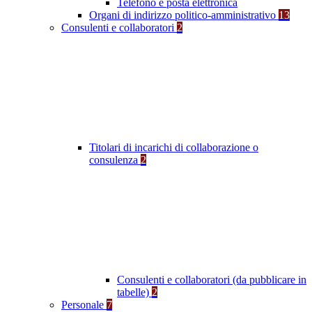
Telefono e posta elettronica
Organi di indirizzo politico-amministrativo
13
Consulenti e collaboratori
2
Titolari di incarichi di collaborazione o
consulenza
2
Consulenti e collaboratori (da pubblicare in
tabelle)
2
Personale
7