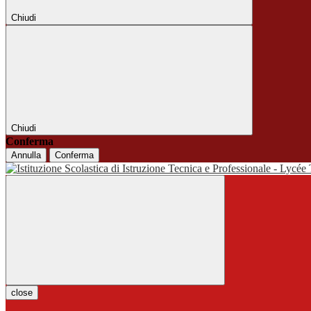
Chiudi
Chiudi
Conferma
Annulla
Conferma
close