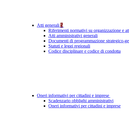
Atti generali
5
Riferimenti normativi su organizzazione e att
Atti amministrativi generali
Documenti di programmazione strategico-ge
Statuti e leggi regionali
Codice disciplinare e codice di condotta
Oneri informativi per cittadini e imprese
Scadenzario obblighi amministrativi
Oneri informativi per cittadini e imprese