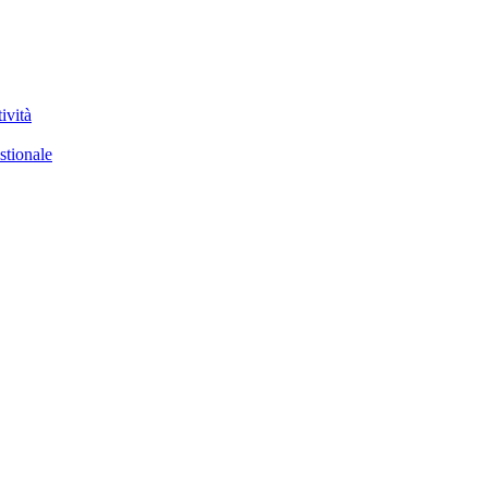
ività
stionale