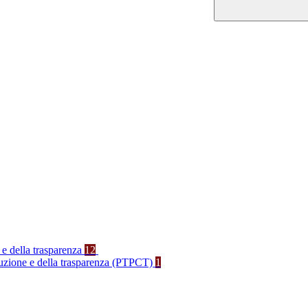
 e della trasparenza
12
rruzione e della trasparenza (PTPCT)
1