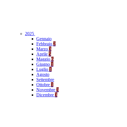
2025
Gennaio
Febbraio
2
Marzo
3
Aprile
5
Maggio
6
Giugno
1
Luglio
1
Agosto
Settembre
Ottobre
1
Novembre
3
Dicembre
3