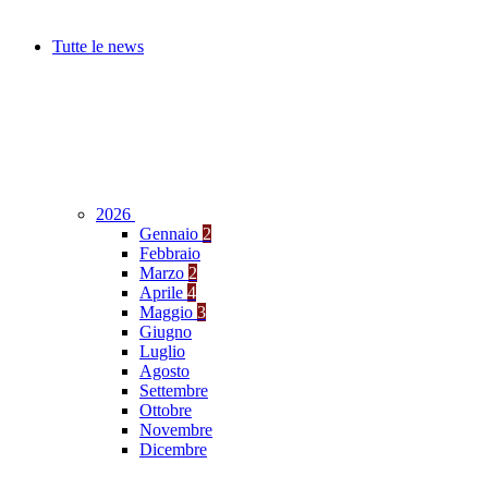
Tutte le news
2026
Gennaio
2
Febbraio
Marzo
2
Aprile
4
Maggio
3
Giugno
Luglio
Agosto
Settembre
Ottobre
Novembre
Dicembre