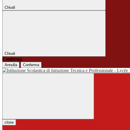
Chiudi
Chiudi
Conferma
Annulla
Conferma
close