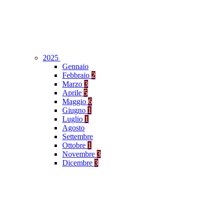
2025
Gennaio
Febbraio
2
Marzo
3
Aprile
5
Maggio
6
Giugno
1
Luglio
1
Agosto
Settembre
Ottobre
1
Novembre
3
Dicembre
3