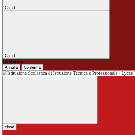
Chiudi
Chiudi
Conferma
Annulla
Conferma
close