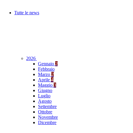
Tutte le news
2026
Gennaio
2
Febbraio
Marzo
2
Aprile
4
Maggio
3
Giugno
Luglio
Agosto
Settembre
Ottobre
Novembre
Dicembre