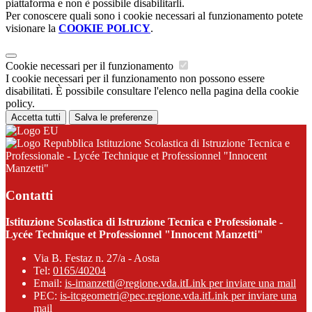
piattaforma e non è possibile disabilitarli.
Per conoscere quali sono i cookie necessari al funzionamento potete
visionare la
COOKIE POLICY
.
Cookie necessari per il funzionamento
I cookie necessari per il funzionamento non possono essere
disabilitati. È possibile consultare l'elenco nella pagina della cookie
policy.
Accetta tutti
Salva le preferenze
Istituzione Scolastica di Istruzione Tecnica e
Professionale - Lycée Technique et Professionnel "Innocent
Manzetti"
Contatti
Istituzione Scolastica di Istruzione Tecnica e Professionale -
Lycée Technique et Professionnel "Innocent Manzetti"
Via B. Festaz n. 27/a - Aosta
Tel:
0165/40204
Email:
is-imanzetti@regione.vda.it
Link per inviare una mail
PEC:
is-itcgeometri@pec.regione.vda.it
Link per inviare una
mail