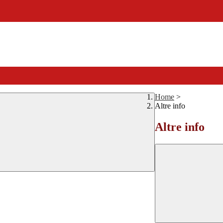
Home
>
Altre info
Altre info