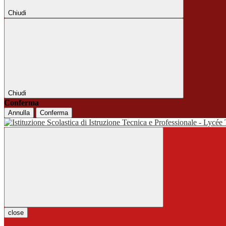
Chiudi
Chiudi
Conferma
Annulla
Conferma
close